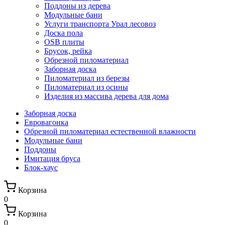
Поддоны из дерева
Модульные бани
Услуги транспорта Урал лесовоз
Доска пола
OSB плиты
Брусок, рейка
Обрезной пиломатериал
Заборная доска
Пиломатериал из березы
Пиломатериал из осины
Изделия из массива дерева для дома
Заборная доска
Евровагонка
Обрезной пиломатериал естественной влажности
Модульные бани
Поддоны
Имитация бруса
Блок-хаус
Корзина
0
Корзина
0