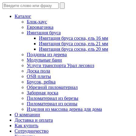
Каталог
Блок-хаус
Евровагонка
Имитация бруса
Имитация бруса сосна, ель 16 мм
Имитация бруса сосна, ель 21 мм
Имитация бруса сосна, ель 20 мм
Поддоны из дерева
Модульные бани
Услуги транспорта Урал лесовоз
Доска пола
OSB плиты
Брусок, рейка
Обрезной пиломатериал
Заборная доска
Пиломатериал из березы
Пиломатериал из осины
Изделия из массива дерева для дома
О компании
Доставка и оплата
Как купить
Сотрудничество